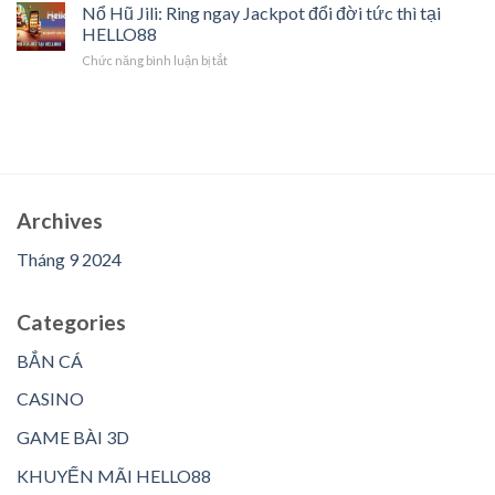
Nhập
Nổ Hũ Jili: Ring ngay Jackpot đổi đời tức thì tại
Đãi
Cùng
Mỗi
Tăng
HELLO88
Hấp
Ngày
Tài
Dẫn
ở
Chức năng bình luận bị tắt
Tại
Khoản
Nổ
HELLO88
Lớn
Hũ
Tham
Tại
Jili:
Gia
Hello88
Ring
Giải
ngay
Trí
Jackpot
Nhận
đổi
Quà
đời
Khủng
Archives
tức
thì
Tháng 9 2024
tại
HELLO88
Categories
BẮN CÁ
CASINO
GAME BÀI 3D
KHUYẾN MÃI HELLO88