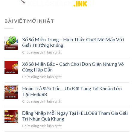
BÀI VIẾT MỚI NHẤT
Xổ Số Miền Trung – Hình Thức Chơi Mê Mẩn Với
Giải Thưởng Khủng
ở
Chức năng bình luận bị tắt
Xổ
Số
Xổ Số Miền Bắc – Cách Chơi Đơn Giản Nhưng Vô
Miền
Cùng Hấp Dẫn
Trung
ở
Chức năng bình luận bị tắt
–
Xổ
Hình
Số
Hoàn Trả Siêu Tốc – Ưu Đãi Tăng Tài Khoản Lớn
Thức
Miền
Chơi
Tại Hello88
Bắc
Mê
ở
Chức năng bình luận bị tắt
–
Mẩn
Hoàn
Cách
Với
Trả
Đăng Nhập Mỗi Ngày Tại HELLO88 Tham Gia Giải
Chơi
Giải
Siêu
Đơn
Trí Nhận Quà Khủng
Thưởng
Tốc
Giản
Khủng
ở
Chức năng bình luận bị tắt
–
Nhưng
Đăng
Ưu
Vô