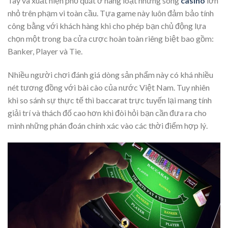
Tây và xuất hiện phổ quát ở hàng loạt những sòng
casino
lớn
nhỏ trên phạm vi toàn cầu. Tựa game này luôn đảm bảo tính
công bằng với khách hàng khi cho phép bạn chủ động lựa
chọn một trong ba cửa cược hoàn toàn riêng biệt bao gồm:
Banker, Player và Tie.
Nhiều người chơi đánh giá dòng sản phẩm này có khá nhiều
nét tương đồng với bài cào của nước Việt Nam. Tuy nhiên
khi so sánh sự thực tế thì baccarat trực tuyến lại mang tính
giải trí và thách đố cao hơn khi đòi hỏi bạn cần đưa ra cho
mình những phán đoán chính xác vào các thời điểm hợp lý.