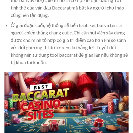
thứ ba. Đây được xem như là cơ hội để bạn đảo ngược
tình thế của ván đấu Baccarat mà bất kỳ người chơi nào
cũng nên tận dụng.
Ở giai đoạn cuối, hệ thống sẽ tiến hành xét bài và tìm ra
người chiến thắng chung cuộc. Chỉ cần hội viên xây dựng
được cho mình tổ hợp có giá trị điểm cao hơn khi so sánh
với đối phương thì được xem là thắng lợi. Tuyệt đối
không nên sử dụng tool baccarat để gian lận nếu không sẽ
bị khóa tài khoản.