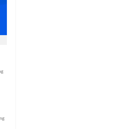
ng
c
àng