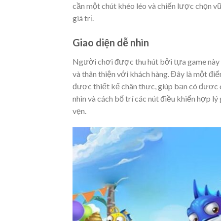
cần một chút khéo léo và chiến lược chọn vũ
giá trị.
Giao diện dễ nhìn
Người chơi được thu hút bởi tựa game này m
và thân thiện với khách hàng. Đây là một đi
được thiết kế chân thực, giúp bạn có được 
nhìn và cách bố trí các nút điều khiển hợp l
vẹn.