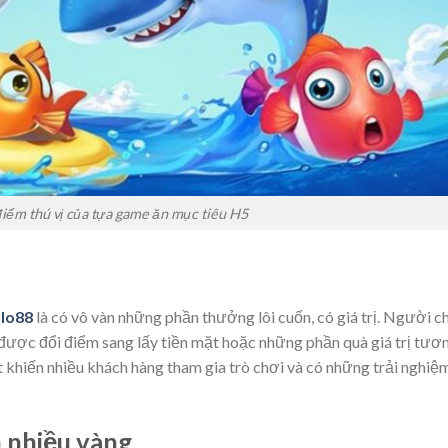
iểm thú vị của tựa game ăn mục tiêu H5
llo88
là có vô vàn những phần thưởng lôi cuốn, có giá trị. Người c
ược đổi điểm sang lấy tiền mặt hoặc những phần quà giá trị tươ
t khiến nhiều khách hàng tham gia trò chơi và có những trải nghiệ
n nhiều vàng