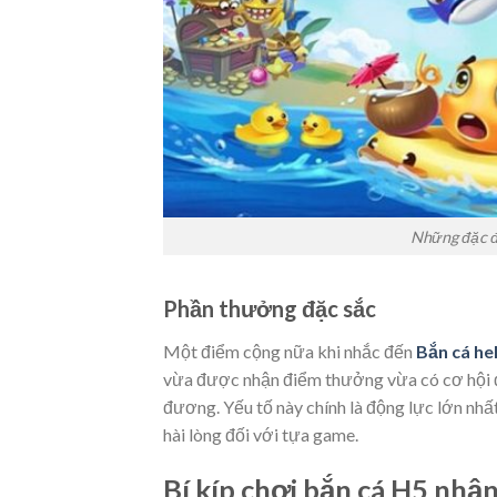
Những đặc đ
Phần thưởng đặc sắc
Một điểm cộng nữa khi nhắc đến
Bắn cá he
vừa được nhận điểm thưởng vừa có cơ hội đ
đương. Yếu tố này chính là động lực lớn nhấ
hài lòng đối với tựa game.
Bí kíp chơi bắn cá H5 nhậ