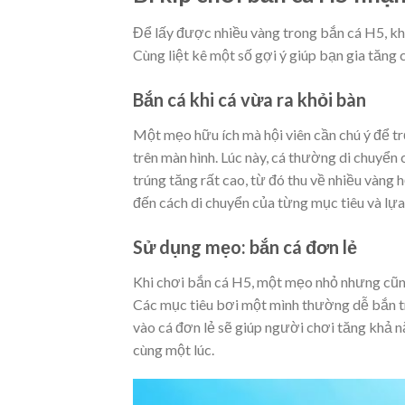
Để lấy được nhiều vàng trong bắn cá H5, kh
Cùng liệt kê một số gợi ý giúp bạn gia tăng 
Bắn cá khi cá vừa ra khỏi bàn
Một mẹo hữu ích mà hội viên cần chú ý để tr
trên màn hình. Lúc này, cá thường di chuyển 
trúng tăng rất cao, từ đó thu về nhiều vàng
đến cách di chuyển của từng mục tiêu và lựa
Sử dụng mẹo: bắn cá đơn lẻ
Khi chơi bắn cá H5, một mẹo nhỏ nhưng cũng 
Các mục tiêu bơi một mình thường dễ bắn t
vào cá đơn lẻ sẽ giúp người chơi tăng khả n
cùng một lúc.