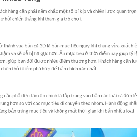
ách hàng cần phải nắm chắc một số bí kíp và chiến lược quan trọn
cơ hội chiến thắng khi tham gia trò chơi.
ở thành vua bắn cá 3D là bắn mục tiêu ngay khi chúng vừa xuất hi
chậm và sẽ dễ bị hạ gục hơn. Ăn mục tiêu ở thời điểm này giúp tỷ l
 hơn, giúp bạn đổi được nhiều điểm thưởng hơn. Khách hàng cần lư
 chọn thời điểm phù hợp để bắn chính xác nhất.
cần phải lưu tâm đó chính là tập trung vào bắn các loài cá đơn lẻ
rúng hơn so với các mục tiêu di chuyển theo nhóm. Hành động nh
ăng bắn trúng mục tiêu và không mất thời gian khi bắn nhiều loại