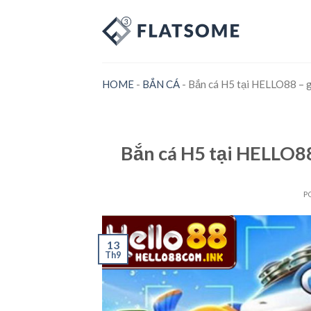
Skip
to
content
HOME
-
BẮN CÁ
-
Bắn cá H5 tại HELLO88 – g
Bắn cá H5 tại HELLO8
P
13
Th9