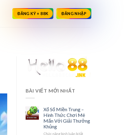
ĐĂNG KÝ + 88K
ĐĂNG NHẬP
BÀI VIẾT MỚI NHẤT
Xổ Số Miền Trung –
Hình Thức Chơi Mê
Mẩn Với Giải Thưởng
Khủng
ở
Chức năng bình luận bị tắt