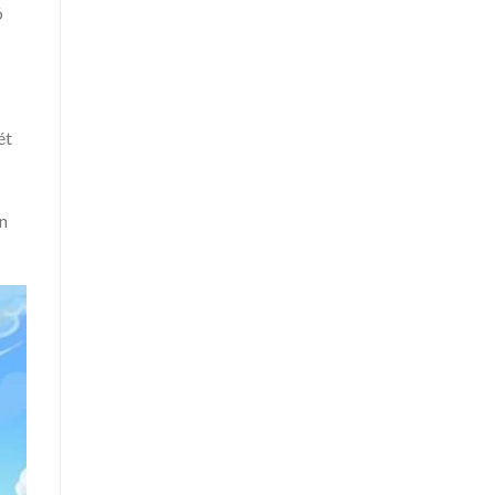
ó
ét
ọn