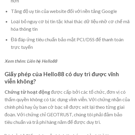
hơn
Tăng độ uy tín của website đối với nền tảng Google
Loại bỏ nguy cơ bị tin tặc khai thác dữ liệu nhờ cơ chế mã
hóa thông tin
Đã đáp ứng tiêu chuẩn bảo mật PCI/DSS để thanh toán
trực tuyến
Xem thêm: Liên hệ Hello88
Giấy phép của Hello88 có duy trì được vĩnh
viễn không?
Chứng từ hoạt động
được cấp bởi các tổ chức, đơn vị có
thẩm quyền không có tác dụng vĩnh viễn. Với chứng nhận của
chính phủ hay ủy ban cờ bạc sẽ được xét lại theo từng giai
đoạn. Với chứng chỉ GEOTRUST, chúng tôi phải đảm bảo
tiêu chuẩn và trả phí hàng năm để được duy trì.