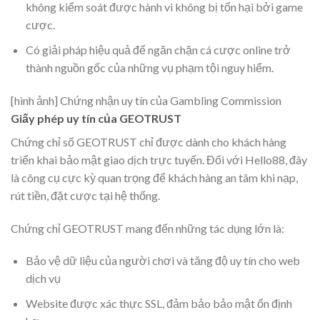
không kiểm soát được hành vi không bị tổn hại bởi game
cược.
Có giải pháp hiệu quả để ngăn chặn cá cược online trở
thành nguồn gốc của những vụ phạm tội nguy hiểm.
[hình ảnh] Chứng nhận uy tín của Gambling Commission
Giấy phép uy tín của GEOTRUST
Chứng chỉ số GEOTRUST chỉ được dành cho khách hàng
triển khai bảo mật giao dịch trực tuyến. Đối với Hello88, đây
là công cụ cực kỳ quan trọng để khách hàng an tâm khi nạp,
rút tiền, đặt cược tại hệ thống.
Chứng chỉ GEOTRUST mang đến những tác dụng lớn là:
Bảo vệ dữ liệu của người chơi và tăng độ uy tín cho web
dịch vụ
Website được xác thực SSL, đảm bảo bảo mật ổn định